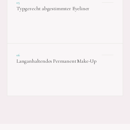
05
Typgerecht abgestimmter Eyeliner
06
Langanhaltendes Permanent Make-Up