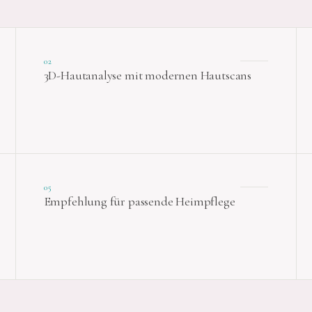
02
3D-Hautanalyse mit modernen Hautscans
05
Empfehlung für passende Heimpflege