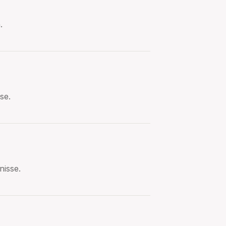
.
se.
isse.