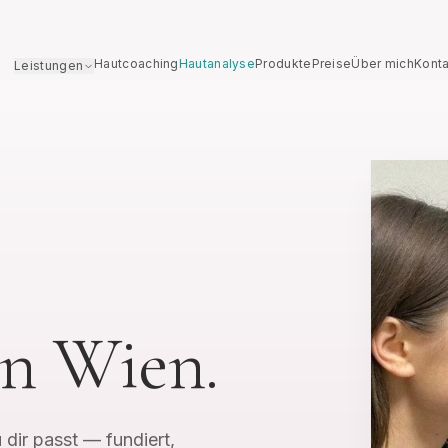
Hautcoaching
Hautanalyse
Produkte
Preise
Über mich
Konta
Leistungen
n Wien.
ALLE
LEISTUNGEN
ANSEHEN →
 dir passt — fundiert,